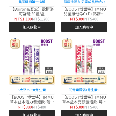
美國藥師第一推薦
健康神隊友 兒童成長超給力
【Boiron布瓦宏】歐斯洛
【BOOST博世特】IMMU
可舒能 30管/盒
兒童維他命C+D+鈣發泡
飲-乳酸 20錠/管
NT$1,100
NT$1,200
NT$380
NT$480
加入購物車
加入購物車
5大草本 6大維生素
花青素滿滿+維生素C
【BOOST博世特】IMMU
【BOOST博世特】IMMU
草本益木活力發泡飲-葡萄
草本益木亮顏發泡飲-莓果
18錠/管
18錠/管
NT$380
NT$480
NT$380
NT$480
加入購物車
加入購物車