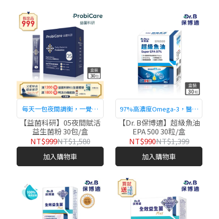
每天一包夜間調衡，一覺醒
97%高濃度Omega-3，醫師
來活能煥新
愛用
【益菌科研】05夜間賦活
【Dr. B保博適】超級魚油
益生菌粉 30包/盒
EPA 500 30粒/盒
NT$999
NT$1,580
NT$990
NT$1,399
加入購物車
加入購物車